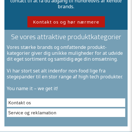
contact til at få du adgang til hundredvis af kendte
brands.
Kontakt os og hør nærmere
Se vores attraktive produktkategorier
Vores stærke brands og omfattende produkt-
kategorier giver dig unikke muligheder for at udvide
dit eget sortiment og samtidig øge din omsætning.
Vi har stort set alt indenfor non-food lige fra
stegepander til en stor range af high tech produkter.
You name it – we get it!
Kontakt os
Service og reklamation