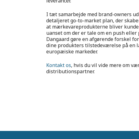
leverancer.
I tæt samarbejde med brand-owners uda
detaljeret go-to-market plan, der skabe
at mærkevareprodukterne bliver kunder
uanset om der er tale om en push eller p
Dangaard gøre en afgørende forskel fo
dine produkters tilstedeværelse på en 
europæiske markeder.
Kontakt os
, hvis du vil vide mere om væ
distributionspartner.