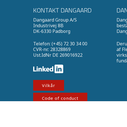
KONTAKT DANGAARD
DAN
Dangaard Group A/S
Dang
Industrivej 8B
best
DK-6330 Padborg
Dang
Telefon: (+45) 72 30 34 00
Deru
CVR-nr.: 28328869
af Fl
Ust.IdNr DE 269016922
virk
funda
Vilkår
Code of conduct