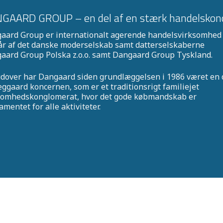
GAARD GROUP – en del af en stærk handelskon
aard Group er internationalt agerende handelsvirksomhed
år af det danske moderselskab samt datterselskaberne
aard Group Polska z.o.o. samt Dangaard Group Tyskland.
dover har Dangaard siden grundlæggelsen i 1986 været en 
eggaard koncernen, som er et traditionsrigt familiejet
somhedskonglomerat, hvor det gode købmandskab er
mentet for alle aktiviteter.