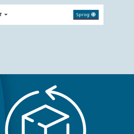
T
Sprog: