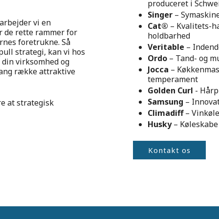
produceret i Schwe
Singer
– Symaskine
rbejder vi en
Cat®
– Kvalitets-h
r de rette rammer for
holdbarhed
nes foretrukne. Så
Veritable
– Indend
ull strategi, kan vi hos
Ordo
– Tand- og m
r din virksomhed og
Jocca
– Køkkenmask
lang række attraktive
temperament
Golden Curl
- Hårpl
Samsung
– Innovat
re at strategisk
Climadiff
– Vinkøle
Husky
– Køleskabe
Kontakt os